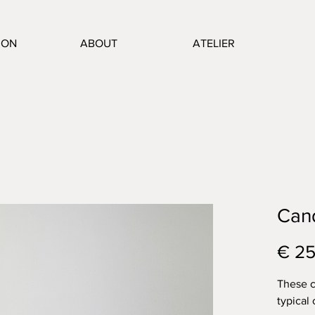
ION
ABOUT
ATELIER
Can
€ 25
These c
typical 