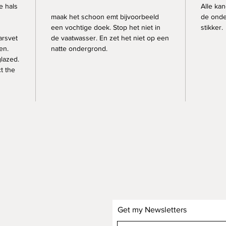
e hals
Alle ka
maak het schoon emt bijvoorbeeld
de onde
een vochtige doek. Stop het niet in
stikker.
arsvet
de vaatwasser. En zet het niet op een
ten.
natte ondergrond.
lazed.
ct the
Get my Newsletters