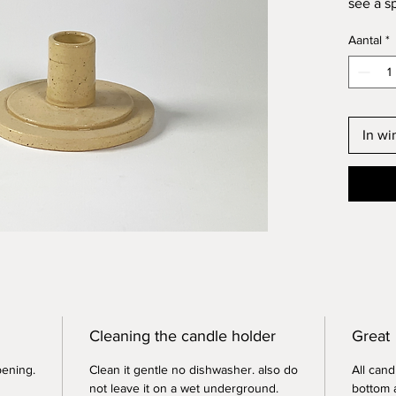
see a sp
candles
Aantal
*
transpa
All can
candles
Only on
In w
Deze ka
spikkel 
geglazu
glazuur
voor st
Let op!
(tenzij
Cleaning the candle holder
Great
pening.
Clean it gentle no dishwasher. also do
All can
not leave it on a wet underground.
bottom a