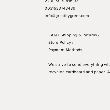
2231 PX Rijnsburg
0031633743489
info@greatbygreet.com
FAQ /
Shipping & Returns /
Store Policy
/
Payment Methods
We strive to send everything wit
recycled cardboard and paper. As